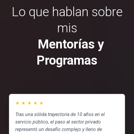
Lo que hablan sobre
mis
Mentorías y
Programas
★
★
★
★
★
Tras una sólida trayectoria de 10 años en el
“
servicio público, el paso al sector privado
s
representó un desafío complejo y lleno de
d