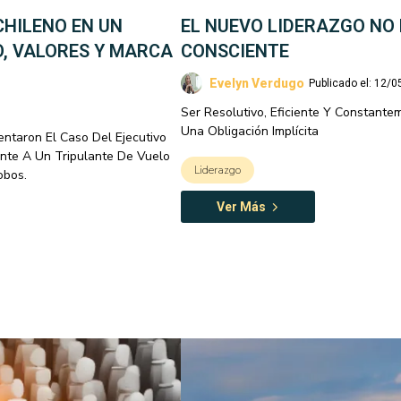
CHILENO EN UN
EL NUEVO LIDERAZGO NO 
O, VALORES Y MARCA
CONSCIENTE
Evelyn Verdugo
Publicado el: 12/
Ser Resolutivo, Eficiente Y Constant
Una Obligación Implícita
ntaron El Caso Del Ejecutivo
ente A Un Tripulante De Vuelo
Liderazgo
obos.
Ver Más